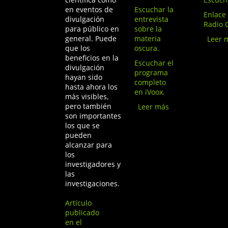
en eventos de
Escuchar la
Enlace 
divulgación
entrevista
Radio 
para público en
sobre la
general. Puede
materia
Leer 
que los
oscura.
beneficios en la
Escuchar el
divulgación
programa
hayan sido
completo
hasta ahora los
en iVoox.
más visibles,
pero también
Leer más
sobre La
son importantes
materia
los que se
oscura en el
pueden
programa de
alcanzar para
radio
los
“Luciérnagas”
investigadores y
de Radio
las
Santa María
investigaciones.
de Toledo
Artículo
publicado
en el