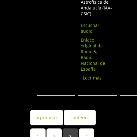
Astrofísica de
Andalucía (IAA-
CSIC).
Escuchar
audio
Enlace
original de
Radio 5,
Radio
Nacional de
España
Leer más
sobre
Entre
probetas,
Radio 5 -
Mirar las
estrellas
desde la
« primero
‹ anterior
oscuridad
Páginas
1
2
3
4