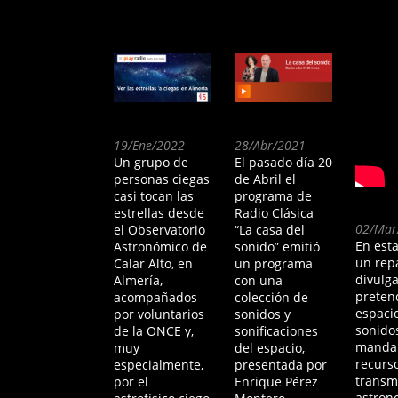
19/Ene/2022
28/Abr/2021
Un grupo de
El pasado día 20
personas ciegas
de Abril el
casi tocan las
programa de
estrellas desde
Radio Clásica
02/Mar
el Observatorio
“La casa del
En esta
Astronómico de
sonido” emitió
un rep
Calar Alto, en
un programa
divulg
Almería,
con una
preten
acompañados
colección de
espaci
por voluntarios
sonidos y
sonidos
de la ONCE y,
sonificaciones
mandar
muy
del espacio,
recurso
especialmente,
presentada por
transmi
por el
Enrique Pérez
astron