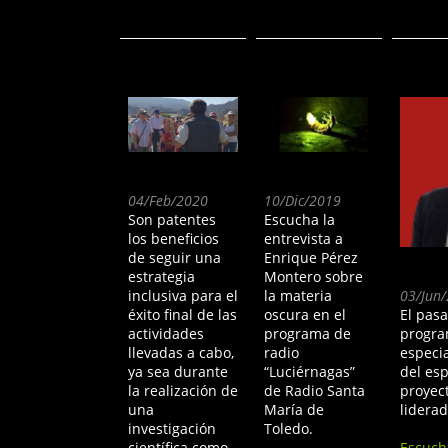
04/Feb/2020
10/Dic/2019
Son patentes
Escucha la
los beneficios
entrevista a
de seguir una
Enrique Pérez
estrategia
Montero sobre
inclusiva para el
la materia
03/Jun
éxito final de las
oscura en el
El pasa
actividades
programa de
progra
llevadas a cabo,
radio
especia
ya sea durante
“Luciérnagas”
del esp
la realización de
de Radio Santa
proyec
una
María de
lidera
investigación
Toledo.
científica como
Escuch