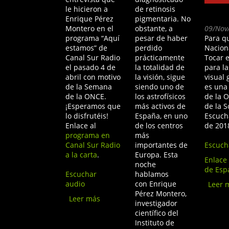
le hicieron a
de retinosis
Enrique Pérez
pigmentaria. No
Montero en el
obstante, a
09/Nov
programa “Aquí
pesar de haber
Para q
estamos” de
perdido
Nacion
Canal Sur Radio
prácticamente
Tocar e
el pasado 4 de
la totalidad de
para l
abril con motivo
la visión, sigue
visual 
de la Semana
siendo uno de
es una 
de la ONCE.
los astrofísicos
de la O
¡Esperamos que
más activos de
de la 
lo disfrutéis!
España, en uno
Escuch
Enlace al
de los centros
de 201
programa en
más
Canal Sur Radio
importantes de
Escuch
a la carta
.
Europa. Esta
Enlace 
noche
de Esp
Escuchar
hablamos
audio
con Enrique
Leer 
Pérez Montero,
Leer más
sobre Aquí Estamos
investigador
científico del
Instituto de