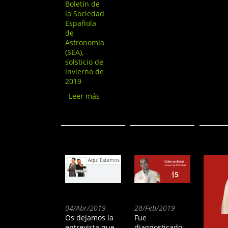
Boletín de
la Sociedad
Española
de
Astronomía
(SEA),
solsticio de
invierno de
2019
Leer más
sobre Un Universo de
Talento: Los beneficios
de la astronomía
inclusiva
04/Abr/2019
28/Feb/2019
Os dejamos la
Fue
entrevista que
diagnosticado