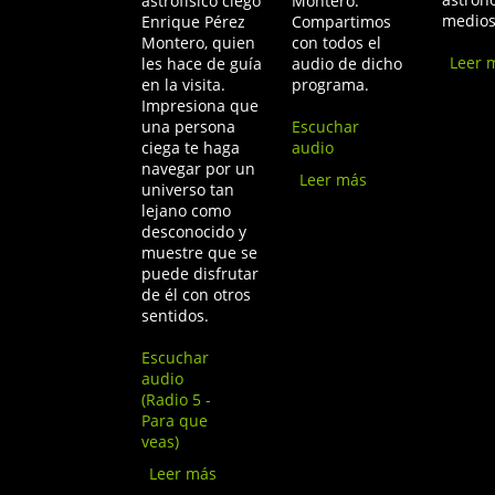
astrofísico ciego
Montero.
medios
Enrique Pérez
Compartimos
Montero, quien
con todos el
Leer 
les hace de guía
audio de dicho
en la visita.
programa.
Impresiona que
una persona
Escuchar
ciega te haga
audio
navegar por un
Leer más
sobre
universo tan
RNE
lejano como
Clásica
desconocido y
“La casa
muestre que se
del
puede disfrutar
sonido”:
de él con otros
Un
sentidos.
Paseo
sonoro
Escuchar
por el
audio
espacio
(Radio 5 -
Para que
veas)
Leer más
sobre Ver las estrellas 'a
ciegas' en Almería