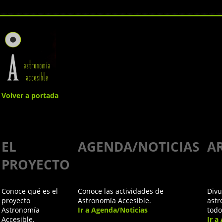
Volver a portada
Trailer "La
EL
AGENDA/NOTICIAS
A
velocidad
PROYECTO
de
Conoce qué es el
Conoce las actividades de
Divu
nuestros
proyecto
Astronomía Accesible.
astr
Astronomía
Ir a Agenda/Noticias
todo
Accesible.
Ir a