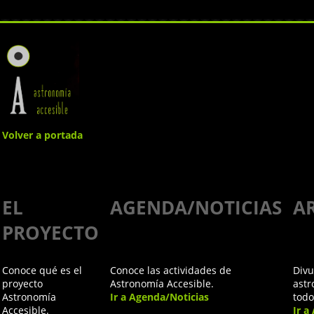
Volver a portada
Stephen
EL
AGENDA/NOTICIAS
A
Hawking y
PROYECTO
el diálogo
Conoce qué es el
Conoce las actividades de
Divu
perpétuo
proyecto
Astronomía Accesible.
astr
Astronomía
Ir a Agenda/Noticias
todo
Accesible.
Ir a