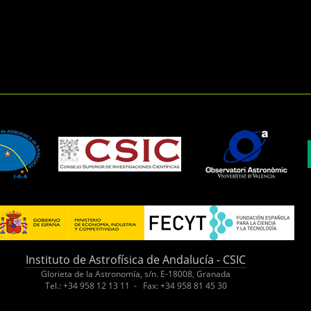
Instituto de Astrofísica de Andalucía - CSIC
Glorieta de la Astronomía, s/n. E-18008, Granada
Tel.: +34 958 12 13 11 - Fax: +34 958 81 45 30