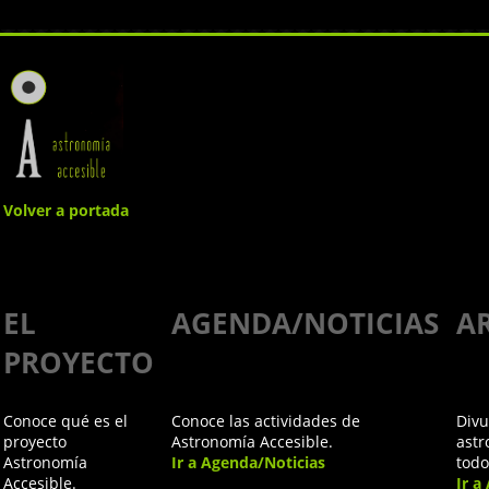
Volver a portada
Divulgación
EL
AGENDA/NOTICIAS
A
inclusiva de
PROYECTO
la
Conoce qué es el
Conoce las actividades de
Divu
Astronomía:
proyecto
Astronomía Accesible.
astr
Astronomía
Ir a Agenda/Noticias
todo
Accesible.
Ir a