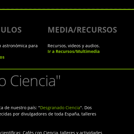
CULOS
MEDIA/RECURSOS
n astronómica para
Recursos, videos y audios.
Ir a Recursos/Multimedia
los
 Ciencia"
a de nuestro país: "
Desgranado Ciencia
". Dos
ecidas por divulgadores de toda España, talleres
ientíficas: Cafés con Ciencia, talleres y actividades